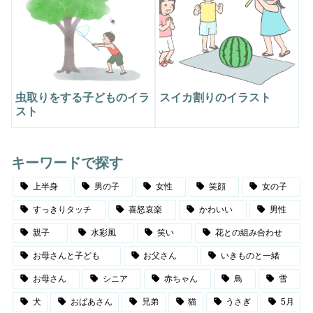
虫取りをする子どものイラ
スイカ割りのイラスト
スト
キーワードで探す
上半身
男の子
女性
笑顔
女の子
すっきりタッチ
喜怒哀楽
かわいい
男性
親子
水彩風
笑い
花との組み合わせ
お母さんと子ども
お父さん
いきものと一緒
お母さん
シニア
赤ちゃん
鳥
雪
犬
おばあさん
兄弟
猫
うさぎ
5月