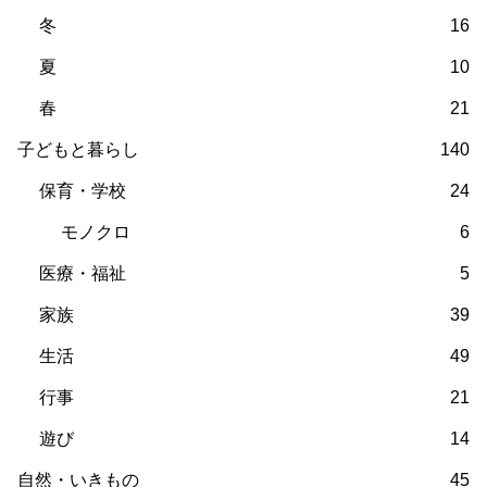
冬
16
夏
10
春
21
子どもと暮らし
140
保育・学校
24
モノクロ
6
医療・福祉
5
家族
39
生活
49
行事
21
遊び
14
自然・いきもの
45