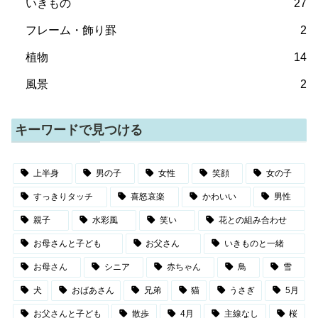
いきもの
27
フレーム・飾り罫
2
植物
14
風景
2
キーワードで見つける
上半身
男の子
女性
笑顔
女の子
すっきりタッチ
喜怒哀楽
かわいい
男性
親子
水彩風
笑い
花との組み合わせ
お母さんと子ども
お父さん
いきものと一緒
お母さん
シニア
赤ちゃん
鳥
雪
犬
おばあさん
兄弟
猫
うさぎ
5月
お父さんと子ども
散歩
4月
主線なし
桜