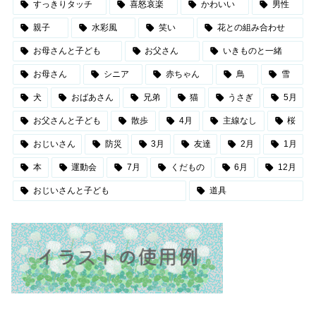
すっきりタッチ
喜怒哀楽
かわいい
男性
親子
水彩風
笑い
花との組み合わせ
お母さんと子ども
お父さん
いきものと一緒
お母さん
シニア
赤ちゃん
鳥
雪
犬
おばあさん
兄弟
猫
うさぎ
5月
お父さんと子ども
散歩
4月
主線なし
桜
おじいさん
防災
3月
友達
2月
1月
本
運動会
7月
くだもの
6月
12月
おじいさんと子ども
道具