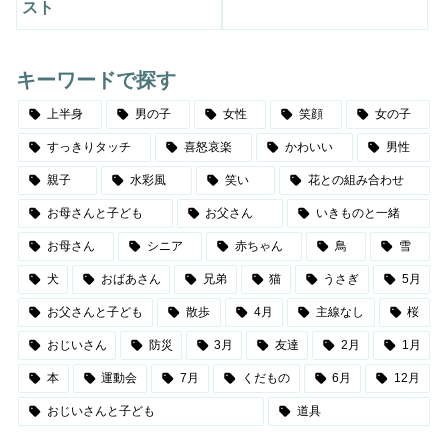
スト
キーワードで探す
上半身
男の子
女性
笑顔
女の子
すっきりタッチ
喜怒哀楽
かわいい
男性
親子
水彩風
笑い
花との組み合わせ
お母さんと子ども
お父さん
いきものと一緒
お母さん
シニア
赤ちゃん
鳥
雪
犬
おばあさん
兄弟
猫
うさぎ
5月
お父さんと子ども
散歩
4月
主線なし
桜
おじいさん
防災
3月
友達
2月
1月
本
運動会
7月
くだもの
6月
12月
おじいさんと子ども
道具