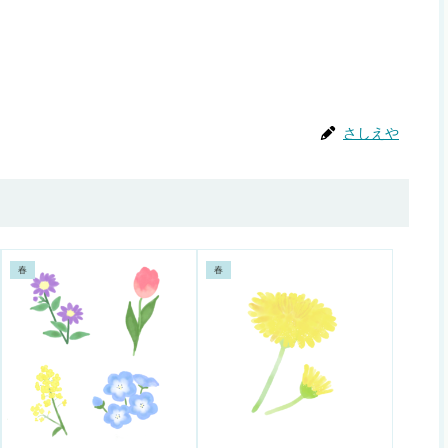
さしえや
春
春