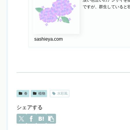
ですが、群生していると
sashieya.com
春
植物
水彩風
シェアする