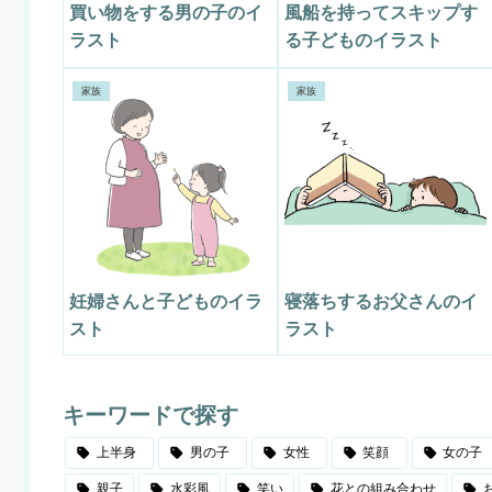
買い物をする男の子のイ
風船を持ってスキップす
ラスト
る子どものイラスト
家族
家族
妊婦さんと子どものイラ
寝落ちするお父さんのイ
スト
ラスト
キーワードで探す
上半身
男の子
女性
笑顔
女の子
親子
水彩風
笑い
花との組み合わせ