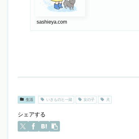
sashieya.com
生活
いきものと一緒
女の子
犬
シェアする