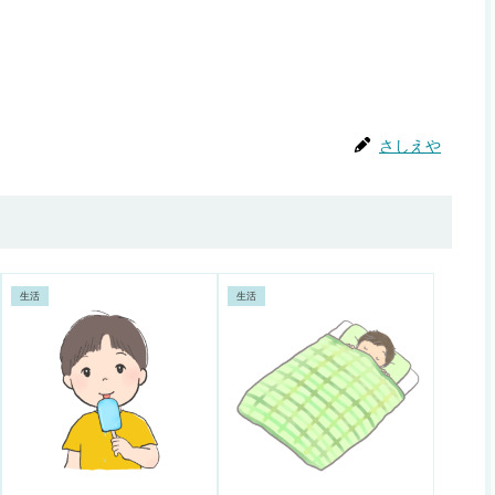
さしえや
生活
生活