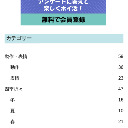
カテゴリー
動作・表情
59
動作
36
表情
23
四季折々
47
冬
16
夏
10
春
21