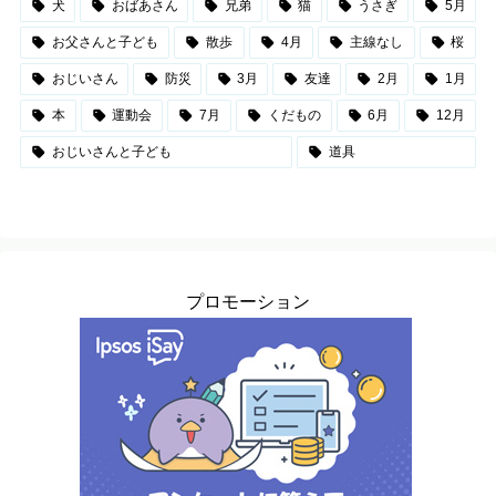
犬
おばあさん
兄弟
猫
うさぎ
5月
お父さんと子ども
散歩
4月
主線なし
桜
おじいさん
防災
3月
友達
2月
1月
本
運動会
7月
くだもの
6月
12月
おじいさんと子ども
道具
プロモーション