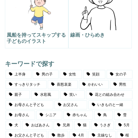
風船を持ってスキップする
線画・ひらめき
子どものイラスト
キーワードで探す
上半身
男の子
女性
笑顔
女の子
すっきりタッチ
喜怒哀楽
かわいい
男性
親子
水彩風
笑い
花との組み合わせ
お母さんと子ども
お父さん
いきものと一緒
お母さん
シニア
赤ちゃん
鳥
雪
犬
おばあさん
兄弟
猫
うさぎ
5月
お父さんと子ども
散歩
4月
主線なし
桜