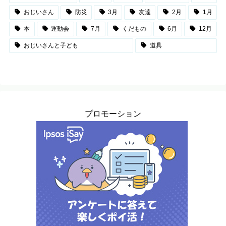
おじいさん
防災
3月
友達
2月
1月
本
運動会
7月
くだもの
6月
12月
おじいさんと子ども
道具
プロモーション