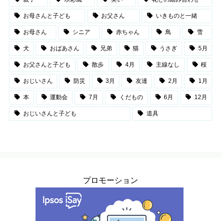
お母さんと子ども
お父さん
いきものと一緒
お母さん
シニア
赤ちゃん
鳥
雪
犬
おばあさん
兄弟
猫
うさぎ
5月
お父さんと子ども
散歩
4月
主線なし
桜
おじいさん
防災
3月
友達
2月
1月
本
運動会
7月
くだもの
6月
12月
おじいさんと子ども
道具
プロモーション