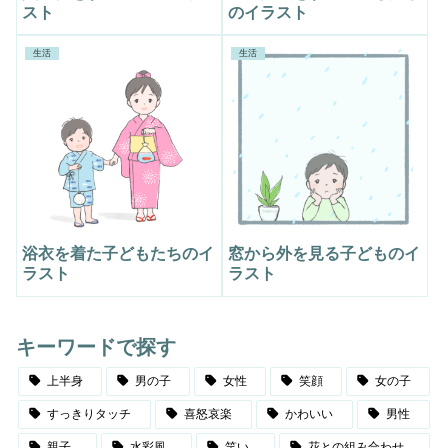
スト
のイラスト
生活
生活
浴衣を着た子どもたちのイ
窓から外を見る子どものイ
ラスト
ラスト
キーワードで探す
上半身
男の子
女性
笑顔
女の子
すっきりタッチ
喜怒哀楽
かわいい
男性
親子
水彩風
笑い
花との組み合わせ